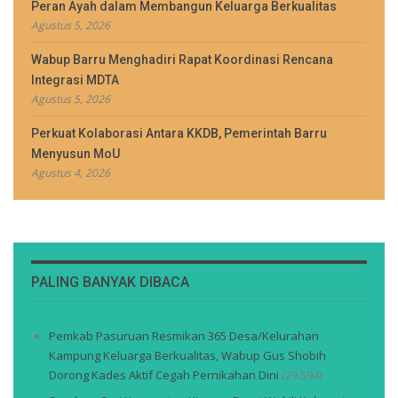
Peran Ayah dalam Membangun Keluarga Berkualitas
Agustus 5, 2026
Wabup Barru Menghadiri Rapat Koordinasi Rencana
Integrasi MDTA
Agustus 5, 2026
Perkuat Kolaborasi Antara KKDB, Pemerintah Barru
Menyusun MoU
Agustus 4, 2026
PALING BANYAK DIBACA
Pemkab Pasuruan Resmikan 365 Desa/Kelurahan
Kampung Keluarga Berkualitas, Wabup Gus Shobih
Dorong Kades Aktif Cegah Pernikahan Dini
(29.594)