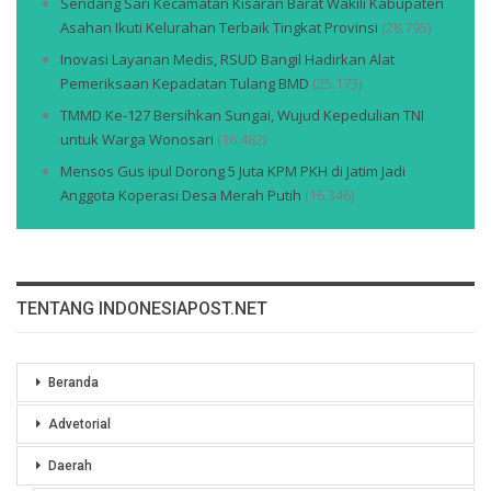
Sendang Sari Kecamatan Kisaran Barat Wakili Kabupaten
Asahan Ikuti Kelurahan Terbaik Tingkat Provinsi
(28.795)
Inovasi Layanan Medis, RSUD Bangil Hadirkan Alat
Pemeriksaan Kepadatan Tulang BMD
(25.173)
TMMD Ke-127 Bersihkan Sungai, Wujud Kepedulian TNI
untuk Warga Wonosari
(16.482)
Mensos Gus ipul Dorong 5 Juta KPM PKH di Jatim Jadi
Anggota Koperasi Desa Merah Putih
(16.346)
TENTANG INDONESIAPOST.NET
Beranda
Advetorial
Daerah