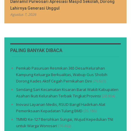
Danramil Purwosari Apresiasi Masjid Sekolah, Dorong
Lahirnya Generasi Unggul
Agustus 7, 2026
PALING BANYAK DIBACA
Pemkab Pasuruan Resmikan 365 Desa/Kelurahan
Kampung Keluarga Berkualitas, Wabup Gus Shobih
Dorong Kades Aktif Cegah Pernikahan Dini
(29.601)
Sendang Sari Kecamatan Kisaran Barat Wakili Kabupaten
Asahan Ikuti Kelurahan Terbaik Tingkat Provinsi
(28.804)
Inovasi Layanan Medis, RSUD Bangil Hadirkan Alat
Pemeriksaan Kepadatan Tulang BMD
(25.186)
TMMD Ke-127 Bersihkan Sungai, Wujud Kepedulian TNI
untuk Warga Wonosari
(16.492)