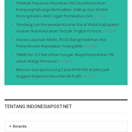
Pemkab Pasuruan Resmikan 365 Desa/Kelurahan
Kampung Keluarga Berkualitas, Wabup Gus Shobih
Dorong Kades Aktif Cegah Pernikahan Dini
(29.601)
Sendang Sari Kecamatan Kisaran Barat Wakili Kabupaten
Asahan Ikuti Kelurahan Terbaik Tingkat Provinsi
(28.804)
Inovasi Layanan Medis, RSUD Bangil Hadirkan Alat
Pemeriksaan Kepadatan Tulang BMD
(25.186)
TMMD Ke-127 Bersihkan Sungai, Wujud Kepedulian TNI
untuk Warga Wonosari
(16.492)
Mensos Gus ipul Dorong 5 Juta KPM PKH di Jatim Jadi
Anggota Koperasi Desa Merah Putih
(16.357)
TENTANG INDONESIAPOST.NET
Beranda