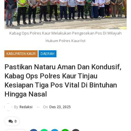
Kabag Ops Polres Kaur Melakukan Pengecekan Pos Di Wilayah
Hukum Polres Kaur/ist
KABUPATEN KAUR
DAERAH
Pastikan Nataru Aman Dan Kondusif,
Kabag Ops Polres Kaur Tinjau
Kesiapan Tiga Pos Vital Di Bintuhan
Hingga Nasal
On
Des 23, 2025
By
Redaksi
0