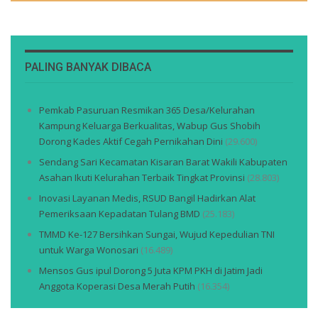
PALING BANYAK DIBACA
Pemkab Pasuruan Resmikan 365 Desa/Kelurahan
Kampung Keluarga Berkualitas, Wabup Gus Shobih
Dorong Kades Aktif Cegah Pernikahan Dini
(29.600)
Sendang Sari Kecamatan Kisaran Barat Wakili Kabupaten
Asahan Ikuti Kelurahan Terbaik Tingkat Provinsi
(28.803)
Inovasi Layanan Medis, RSUD Bangil Hadirkan Alat
Pemeriksaan Kepadatan Tulang BMD
(25.183)
TMMD Ke-127 Bersihkan Sungai, Wujud Kepedulian TNI
untuk Warga Wonosari
(16.489)
Mensos Gus ipul Dorong 5 Juta KPM PKH di Jatim Jadi
Anggota Koperasi Desa Merah Putih
(16.354)