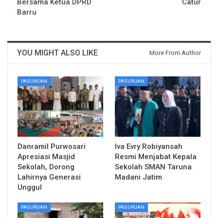
Bersama Ketua DPRD
Catur
Barru
YOU MIGHT ALSO LIKE
More From Author
PASURUAN
PASURUAN
Danramil Purwosari
Iva Evry Robiyansah
Apresiasi Masjid
Resmi Menjabat Kepala
Sekolah, Dorong
Sekolah SMAN Taruna
Lahirnya Generasi
Madani Jatim
Unggul
PASURUAN
PASURUAN