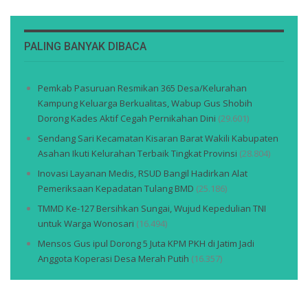
PALING BANYAK DIBACA
Pemkab Pasuruan Resmikan 365 Desa/Kelurahan
Kampung Keluarga Berkualitas, Wabup Gus Shobih
Dorong Kades Aktif Cegah Pernikahan Dini
(29.601)
Sendang Sari Kecamatan Kisaran Barat Wakili Kabupaten
Asahan Ikuti Kelurahan Terbaik Tingkat Provinsi
(28.804)
Inovasi Layanan Medis, RSUD Bangil Hadirkan Alat
Pemeriksaan Kepadatan Tulang BMD
(25.186)
TMMD Ke-127 Bersihkan Sungai, Wujud Kepedulian TNI
untuk Warga Wonosari
(16.494)
Mensos Gus ipul Dorong 5 Juta KPM PKH di Jatim Jadi
Anggota Koperasi Desa Merah Putih
(16.357)