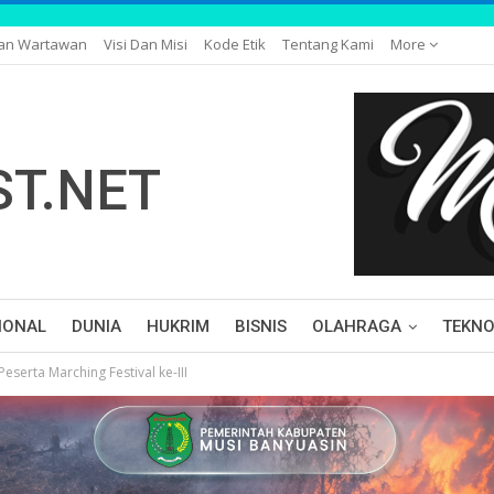
gan Wartawan
Visi Dan Misi
Kode Etik
Tentang Kami
More
IONAL
DUNIA
HUKRIM
BISNIS
OLAHRAGA
TEKNO
eserta Marching Festival ke-III