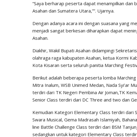
“Saya berharap peserta dapat menampilkan dan 
Asahan dan Sumatera Utara,””. Ujarnya.
Dengan adanya acara ini dengan suasana yang mer
menjadi sangat berkesan diharapkan dapat mening
Asahan.
Diakhir, Wakil Bupati Asahan didampingi Sekreta
olahraga raga kabupaten Asahan, ketua Kormi Kab
Kota Kisaran serta seluruh panitia Marching Festiv
Berikut adalah beberapa peserta lomba Marching F
Mitra Inalum, WSB Unimed Medan, Nada Syi’ar M
terdiri dari TK Negeri Pembina Air Joman,TK Kem
Senior Class terdiri dari DC Three and two dan 
Kemudian Kategori Elementary Class terdiri dari 
Swara Musical, Gema Madrasah Islamiyah, Bahan
line Battle Challenge Class terdiri dari BSM Tan
sedangkan untuk kategori Elementary Class terdi