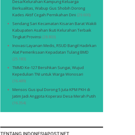
Desa/Kelurahan Kampung Keluarga
Berkualitas, Wabup Gus Shobih Dorong
Kades Aktif Cegah Pernikahan Dini
(29.600)
Sendang Sari Kecamatan Kisaran Barat Wakili
Kabupaten Asahan Ikuti Kelurahan Terbaik
Tingkat Provinsi
(28.803)
Inovasi Layanan Medis, RSUD Bangil Hadirkan
Alat Pemeriksaan Kepadatan Tulang BMD
(25.183)
TMMD Ke-127 Bersihkan Sungai, Wujud
Kepedulian TNI untuk Warga Wonosari
(16.489)
Mensos Gus ipul Dorong 5 Juta KPM PKH di
Jatim Jadi Anggota Koperasi Desa Merah Putih
(16.354)
TENTANG INDONESIAPOST.NET