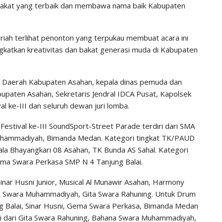
bakat yang terbaik dan membawa nama baik Kabupaten
iah terlihat penonton yang terpukau membuat acara ini
katkan kreativitas dan bakat generasi muda di Kabupaten
ris Daerah Kabupaten Asahan, kepala dinas pemuda dan
upaten Asahan, Sekretaris Jendral IDCA Pusat, Kapolsek
al ke-III dan seluruh dewan juri lomba.
estival ke-III SoundSport-Street Parade terdiri dari SMA
uhammadiyah, Bimanda Medan. Kategori tingkat TK/PAUD
ala Bhayangkari 08 Asahan, TK Bunda AS Sahal. Kategori
Gema Swara Perkasa SMP N 4 Tanjung Balai.
Sinar Husni Junior, Musical Al Munawir Asahan, Harmony
a Swara Muhammadiyah, Gita Swara Rahuning. Untuk Drum
jung Balai, Sinar Husni, Gema Swara Perkasa, Bimanda Medan
ri dari Gita Swara Rahuning, Bahana Swara Muhammadiyah,