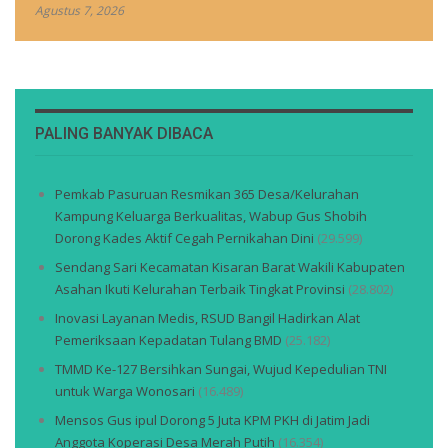
Agustus 7, 2026
PALING BANYAK DIBACA
Pemkab Pasuruan Resmikan 365 Desa/Kelurahan
Kampung Keluarga Berkualitas, Wabup Gus Shobih
Dorong Kades Aktif Cegah Pernikahan Dini
(29.599)
Sendang Sari Kecamatan Kisaran Barat Wakili Kabupaten
Asahan Ikuti Kelurahan Terbaik Tingkat Provinsi
(28.802)
Inovasi Layanan Medis, RSUD Bangil Hadirkan Alat
Pemeriksaan Kepadatan Tulang BMD
(25.182)
TMMD Ke-127 Bersihkan Sungai, Wujud Kepedulian TNI
untuk Warga Wonosari
(16.489)
Mensos Gus ipul Dorong 5 Juta KPM PKH di Jatim Jadi
Anggota Koperasi Desa Merah Putih
(16.354)