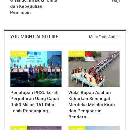
Orlando: Ini Bukti Cinta
Haji
dan Kepedulian
Pemimpin
YOU MIGHT ALSO LIKE
More From Author
ASAHAN
ASAHAN
Penutupan PRSU ke-50:
Wakil Bupati Asahan
Perputaran Uang Capai
Kobarkan Semangat
Rp50 Miliar, 161 Ribu
Merdeka Melalui Kirab
Lebih Pengunjung…
dan Pengibaran
Bendera…
ASAHAN
ASAHAN