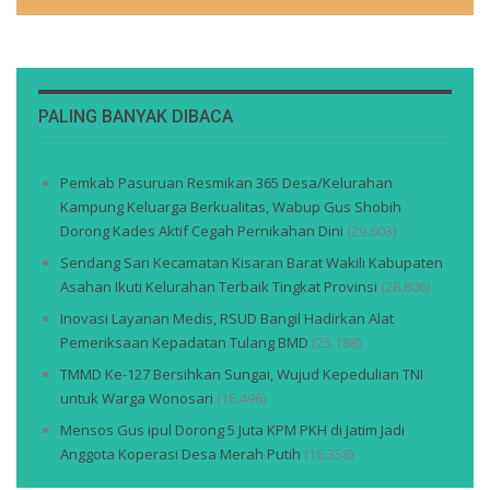
PALING BANYAK DIBACA
Pemkab Pasuruan Resmikan 365 Desa/Kelurahan
Kampung Keluarga Berkualitas, Wabup Gus Shobih
Dorong Kades Aktif Cegah Pernikahan Dini
(29.603)
Sendang Sari Kecamatan Kisaran Barat Wakili Kabupaten
Asahan Ikuti Kelurahan Terbaik Tingkat Provinsi
(28.806)
Inovasi Layanan Medis, RSUD Bangil Hadirkan Alat
Pemeriksaan Kepadatan Tulang BMD
(25.188)
TMMD Ke-127 Bersihkan Sungai, Wujud Kepedulian TNI
untuk Warga Wonosari
(16.496)
Mensos Gus ipul Dorong 5 Juta KPM PKH di Jatim Jadi
Anggota Koperasi Desa Merah Putih
(16.358)