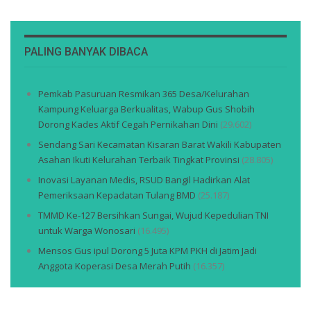
PALING BANYAK DIBACA
Pemkab Pasuruan Resmikan 365 Desa/Kelurahan
Kampung Keluarga Berkualitas, Wabup Gus Shobih
Dorong Kades Aktif Cegah Pernikahan Dini
(29.602)
Sendang Sari Kecamatan Kisaran Barat Wakili Kabupaten
Asahan Ikuti Kelurahan Terbaik Tingkat Provinsi
(28.805)
Inovasi Layanan Medis, RSUD Bangil Hadirkan Alat
Pemeriksaan Kepadatan Tulang BMD
(25.187)
TMMD Ke-127 Bersihkan Sungai, Wujud Kepedulian TNI
untuk Warga Wonosari
(16.495)
Mensos Gus ipul Dorong 5 Juta KPM PKH di Jatim Jadi
Anggota Koperasi Desa Merah Putih
(16.357)