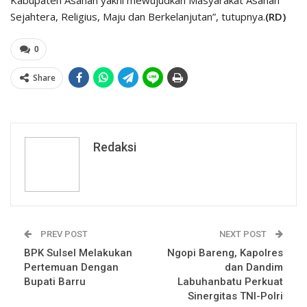
Kabupaten Asahan yakni mewujudkan Masyarakat Asahan
Sejahtera, Religius, Maju dan Berkelanjutan”, tutupnya.
(RD)
0
Share
Redaksi
PREV POST
NEXT POST
BPK Sulsel Melakukan
Ngopi Bareng, Kapolres
Pertemuan Dengan
dan Dandim
Bupati Barru
Labuhanbatu Perkuat
Sinergitas TNI-Polri