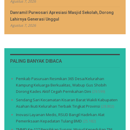
Agustus 7, 2026
Danramil Purwosari Apresiasi Masjid Sekolah, Dorong
Lahirnya Generasi Unggul
Agustus 7, 2026
PALING BANYAK DIBACA
Pemkab Pasuruan Resmikan 365 Desa/Kelurahan
Kampung Keluarga Berkualitas, Wabup Gus Shobih
Dorong Kades Aktif Cegah Pernikahan Dini
(29.599)
Sendang Sari Kecamatan Kisaran Barat Wakili Kabupaten
Asahan Ikuti Kelurahan Terbaik Tingkat Provinsi
(28.802)
Inovasi Layanan Medis, RSUD Bangil Hadirkan Alat
Pemeriksaan Kepadatan Tulang BMD
(25.182)
TMMD Ke-127 Bersihkan Sungai, Wujud Kepedulian TNI