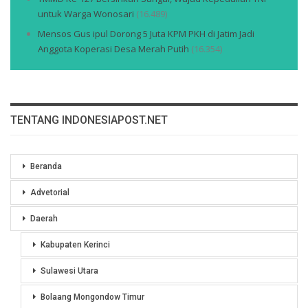
untuk Warga Wonosari
(16.489)
Mensos Gus ipul Dorong 5 Juta KPM PKH di Jatim Jadi
Anggota Koperasi Desa Merah Putih
(16.354)
TENTANG INDONESIAPOST.NET
Beranda
Advetorial
Daerah
Kabupaten Kerinci
Sulawesi Utara
Bolaang Mongondow Timur