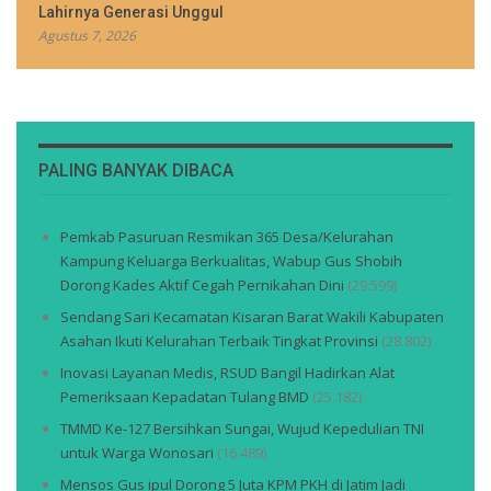
Lahirnya Generasi Unggul
Agustus 7, 2026
PALING BANYAK DIBACA
Pemkab Pasuruan Resmikan 365 Desa/Kelurahan
Kampung Keluarga Berkualitas, Wabup Gus Shobih
Dorong Kades Aktif Cegah Pernikahan Dini
(29.599)
Sendang Sari Kecamatan Kisaran Barat Wakili Kabupaten
Asahan Ikuti Kelurahan Terbaik Tingkat Provinsi
(28.802)
Inovasi Layanan Medis, RSUD Bangil Hadirkan Alat
Pemeriksaan Kepadatan Tulang BMD
(25.182)
TMMD Ke-127 Bersihkan Sungai, Wujud Kepedulian TNI
untuk Warga Wonosari
(16.489)
Mensos Gus ipul Dorong 5 Juta KPM PKH di Jatim Jadi