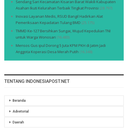
Sendang Sari Kecamatan Kisaran Barat Wakili Kabupaten
Asahan Ikuti Kelurahan Terbaik Tingkat Provinsi
(28.797)
Inovasi Layanan Medis, RSUD Bangil Hadirkan Alat
Pemeriksaan Kepadatan Tulang BMD
(25.175)
TMMD Ke-127 Bersihkan Sungai, Wujud Kepedulian TNI
untuk Warga Wonosari
(16.483)
Mensos Gus ipul Dorong 5 Juta KPM PKH di Jatim Jadi
Anggota Koperasi Desa Merah Putih
(16.348)
TENTANG INDONESIAPOST.NET
Beranda
Advetorial
Daerah