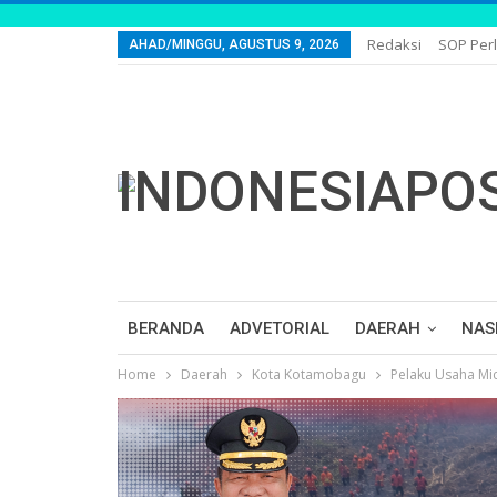
Redaksi
SOP Per
AHAD/MINGGU, AGUSTUS 9, 2026
BERANDA
ADVETORIAL
DAERAH
NAS
Home
Daerah
Kota Kotamobagu
Pelaku Usaha Mi