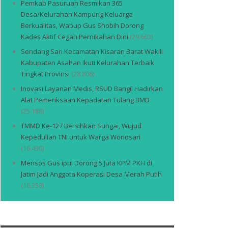
Pemkab Pasuruan Resmikan 365
Desa/Kelurahan Kampung Keluarga
Berkualitas, Wabup Gus Shobih Dorong
Kades Aktif Cegah Pernikahan Dini
(29.603)
Sendang Sari Kecamatan Kisaran Barat Wakili
Kabupaten Asahan Ikuti Kelurahan Terbaik
Tingkat Provinsi
(28.806)
Inovasi Layanan Medis, RSUD Bangil Hadirkan
Alat Pemeriksaan Kepadatan Tulang BMD
(25.188)
TMMD Ke-127 Bersihkan Sungai, Wujud
Kepedulian TNI untuk Warga Wonosari
(16.496)
Mensos Gus ipul Dorong 5 Juta KPM PKH di
Jatim Jadi Anggota Koperasi Desa Merah Putih
(16.358)