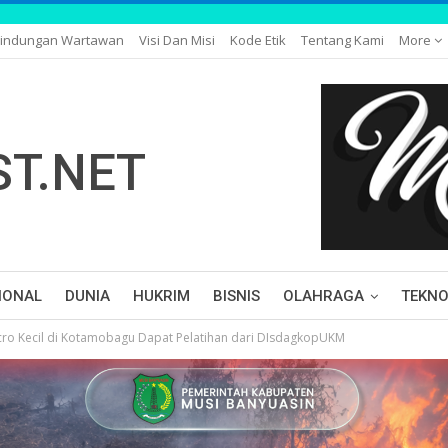
lindungan Wartawan
Visi Dan Misi
Kode Etik
Tentang Kami
More
IONAL
DUNIA
HUKRIM
BISNIS
OLAHRAGA
TEKNO
cro Kecil di Kotamobagu Dapat Pelatihan dari DIsdagkopUKM