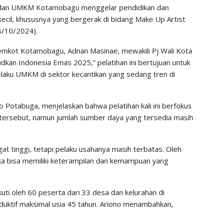
 dan UMKM Kotamobagu menggelar pendidikan dan
kecil, khususnya yang bergerak di bidang Make Up Artist
8/10/2024).
 Pemkot Kotamobagu, Adnan Masinae, mewakili Pj Wali Kota
an Indonesia Emas 2025,” pelatihan ini bertujuan untuk
elaku UMKM di sektor kecantikan yang sedang tren di
otabuga, menjelaskan bahwa pelatihan kali ini berfokus
 tersebut, namun jumlah sumber daya yang tersedia masih
at tinggi, tetapi pelaku usahanya masih terbatas. Oleh
ka bisa memiliki keterampilan dan kemampuan yang
ikuti oleh 60 peserta dari 33 desa dan kelurahan di
uktif maksimal usia 45 tahun. Ariono menambahkan,