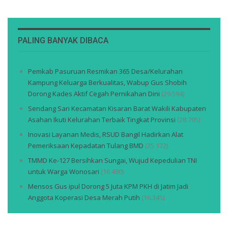
PALING BANYAK DIBACA
Pemkab Pasuruan Resmikan 365 Desa/Kelurahan
Kampung Keluarga Berkualitas, Wabup Gus Shobih
Dorong Kades Aktif Cegah Pernikahan Dini
(29.594)
Sendang Sari Kecamatan Kisaran Barat Wakili Kabupaten
Asahan Ikuti Kelurahan Terbaik Tingkat Provinsi
(28.795)
Inovasi Layanan Medis, RSUD Bangil Hadirkan Alat
Pemeriksaan Kepadatan Tulang BMD
(25.172)
TMMD Ke-127 Bersihkan Sungai, Wujud Kepedulian TNI
untuk Warga Wonosari
(16.480)
Mensos Gus ipul Dorong 5 Juta KPM PKH di Jatim Jadi
Anggota Koperasi Desa Merah Putih
(16.345)